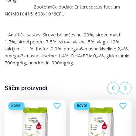
Zootehnički dodaci: Enterococcus faecium
NCIMB10415: 600x10*6CFU.
Analitički sastav: Sirove belančevine: 29%, sirove masti:
1,7%, sirovi pepeo: 7,5%, sirova vlakna: 5%, vlaga: 12%,
kalcijum: 1,1%, fosfor: 0,9%, omega-6-masne kiseline: 2,4%,
omega-3-masne kiseline: 1,4%, DHA/EPA: 0,4%, glukozamin:
700mg/kg, hondroitin: 900mg/kg.
Slični proizvodi
NOVO!
NOVO!