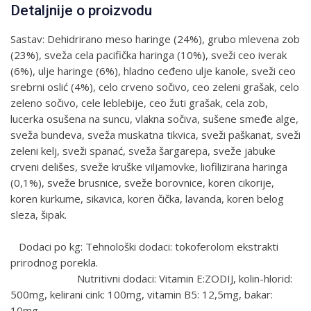
Detaljnije o proizvodu
Sastav: Dehidrirano meso haringe (24%), grubo mlevena zob
(23%), sveža cela pacifička haringa (10%), sveži ceo iverak
(6%), ulje haringe (6%), hladno ceđeno ulje kanole, sveži ceo
srebrni oslić (4%), celo crveno sočivo, ceo zeleni grašak, celo
zeleno sočivo, cele leblebije, ceo žuti grašak, cela zob,
lucerka osušena na suncu, vlakna sočiva, sušene smeđe alge,
sveža bundeva, sveža muskatna tikvica, sveži paškanat, sveži
zeleni kelj, sveži spanać, sveža šargarepa, sveže jabuke
crveni delišes, sveže kruške viljamovke, liofilizirana haringa
(0,1%), sveže brusnice, sveže borovnice, koren cikorije,
koren kurkume, sikavica, koren čička, lavanda, koren belog
sleza, šipak.
Dodaci po kg: Tehnološki dodaci: tokoferolom ekstrakti
prirodnog porekla.
Nutritivni dodaci: Vitamin E:ZODIJ, kolin-hlorid:
500mg, kelirani cink: 100mg, vitamin B5: 12,5mg, bakar:
10mg.