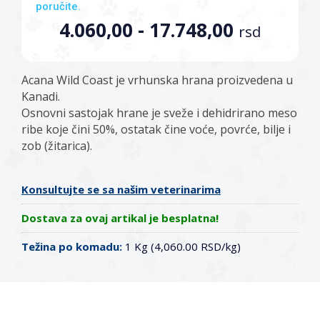
poručite.
4.060,00 - 17.748,00
rsd
Acana Wild Coast je vrhunska hrana proizvedena u
Kanadi.
Osnovni sastojak hrane je sveže i dehidrirano meso
ribe koje čini 50%, ostatak čine voće, povrće, bilje i
zob (žitarica).
Konsultujte se sa našim veterinarima
Dostava za ovaj artikal je besplatna!
Težina po komadu:
1 Kg (4,060.00 RSD/kg)