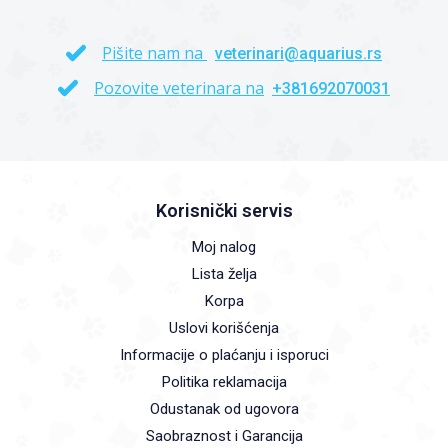
Pišite nam na
veterinari@aquarius.rs
Pozovite veterinara na
+381692070031
Korisnički servis
Moj nalog
Lista želja
Korpa
Uslovi korišćenja
Informacije o plaćanju i isporuci
Politika reklamacija
Odustanak od ugovora
Saobraznost i Garancija