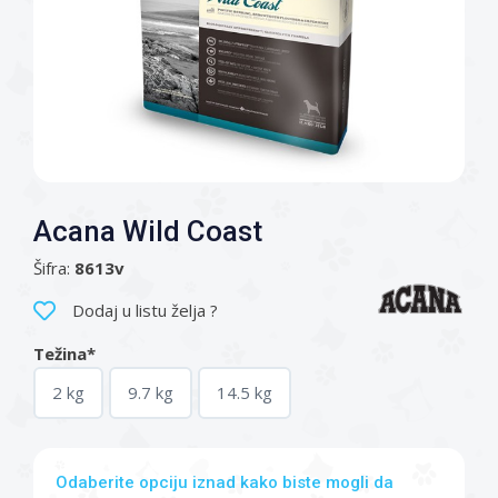
Acana Wild Coast
Šifra:
8613v
Dodaj u listu želja ?
Težina*
2 kg
9.7 kg
14.5 kg
Odaberite opciju iznad kako biste mogli da