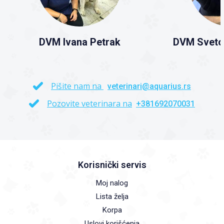
DVM Ivana Petrak
DVM Sveto
Pišite nam na
veterinari@aquarius.rs
Pozovite veterinara na
+381692070031
Korisnički servis
Moj nalog
Lista želja
Korpa
Uslovi korišćenja