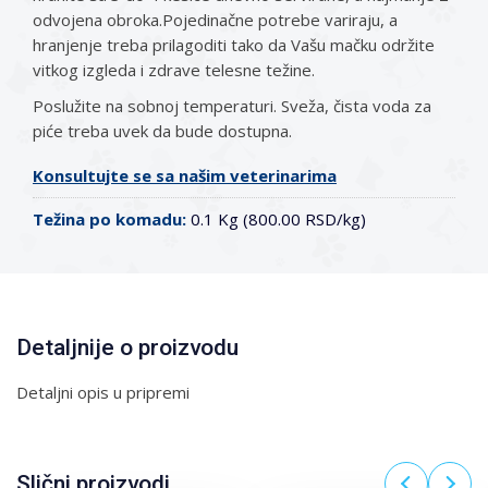
odvojena obroka.Pojedinačne potrebe variraju, a
hranjenje treba prilagoditi tako da Vašu mačku održite
vitkog izgleda i zdrave telesne težine.
Poslužite na sobnoj temperaturi. Sveža, čista voda za
piće treba uvek da bude dostupna.
Konsultujte se sa našim veterinarima
Težina po komadu:
0.1 Kg (800.00 RSD/kg)
Detaljnije o proizvodu
Detaljni opis u pripremi
Slični proizvodi