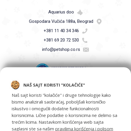
Aquarius doo
Gospodara Vučića 188a, Beograd
+381 11 40 34 346
+381 69 20 72 530
info@petshop.co.rs
NAŠ SAJT KORISTI "KOLAČIĆE"
Pet Shop Aquarius - Vaši ljubimci zaslužuju samo najbolje -
oprema za kućne ljubimce i hrana za kućne ljubimce Beograd.
Naš sajt koristi "kolačiće" i druge tehnologije kako
bismo analizirali saobraćaj, poboljšali korisničko
iskustvo i omogućili dodatne funkcionalnosti
korisnicima. Lične podatke o korisnicima ne delimo sa
trećim licima. Nastavkom korišćenja web sajta
saglasni ste sa našim
pravilima korišćenja i polisom