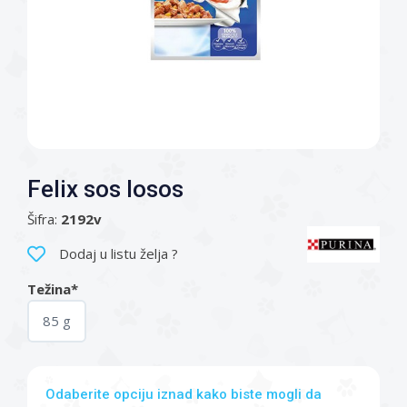
Felix sos losos
Šifra:
2192v
Dodaj u listu želja ?
Težina*
85 g
Odaberite opciju iznad kako biste mogli da