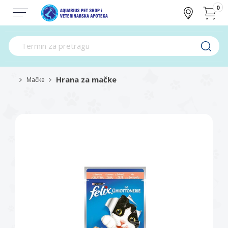
0
Hrana za mačke
Mačke