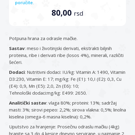
poručite.
80,00
rsd
Potpuna hrana za odrasle mačke.
Sastav
: meso i životinjski derivati, ekstrakti biljnih
proteina, ribe i derivati ribe (losos 4%), minerali, različiti
šećeri.
Dodaci
: Nutritivni dodaci: IU/kg: Vitamin A: 1490, Vitamin
D3:230, Vitamin E: 17; mg/kg: Fe (E1): 10,I (E2): 0,3, Cu
(E4): 0,9, Mn (E5): 2,0, Zn (E6): 10;
Tehnološki dodaci:mg/kg: E499: 2650.
Analitički
sastav
: vlaga 80%; proteini: 13%; sadržaj
masti: 3%; sirovi pepeo: 2,2%; sirova vlakna: 0,5%; linolna
kiselina (omega-6 masna kiselina): 0,2%.
Uputstvo za hranjenje: Prosečnu odraslu mačku (4kg)
hranite sa 3 do 4 kesice dnevno servirane, u najmanje 2