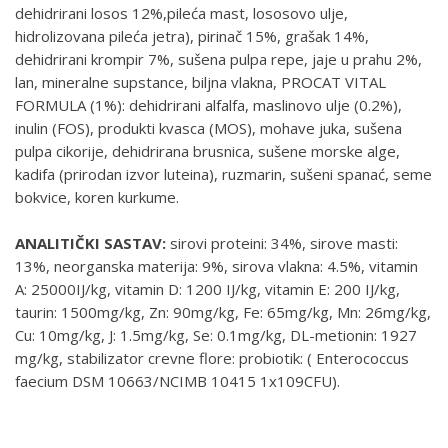
dehidrirani losos 12%,pileća mast, lososovo ulje,
hidrolizovana pileća jetra), pirinač 15%, grašak 14%,
dehidrirani krompir 7%, sušena pulpa repe, jaje u prahu 2%,
lan, mineralne supstance, biljna vlakna, PROCAT VITAL
FORMULA (1%): dehidrirani alfalfa, maslinovo ulje (0.2%),
inulin (FOS), produkti kvasca (MOS), mohave juka, sušena
pulpa cikorije, dehidrirana brusnica, sušene morske alge,
kadifa (prirodan izvor luteina), ruzmarin, sušeni spanać, seme
bokvice, koren kurkume.
ANALITIČKI SASTAV:
sirovi proteini: 34%, sirove masti:
13%, neorganska materija: 9%, sirova vlakna: 4.5%, vitamin
A: 25000IJ/kg, vitamin D: 1200 IJ/kg, vitamin E: 200 IJ/kg,
taurin: 1500mg/kg, Zn: 90mg/kg, Fe: 65mg/kg, Mn: 26mg/kg,
Cu: 10mg/kg, J: 1.5mg/kg, Se: 0.1mg/kg, DL-metionin: 1927
mg/kg, stabilizator crevne flore: probiotik: ( Enterococcus
faecium DSM 10663/NCIMB 10415 1x109CFU).