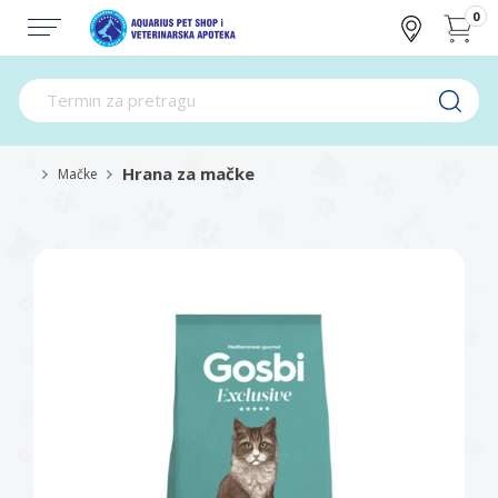
0
Hrana za mačke
Mačke