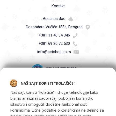
Kontakt
Aquarius doo
Gospodara Vučića 188a, Beograd
+381 11 40 34 346
+381 69 20 72 530
info@petshop.co.rs
NAŠ SAJT KORISTI "KOLAČIĆE"
Pet Shop Aquarius - Vaši ljubimci zaslužuju samo najbolje -
oprema za kućne ljubimce i hrana za kućne ljubimce Beograd.
Naš sajt koristi "kolačiće" i druge tehnologije kako
bismo analizirali saobraćaj, poboljšali korisničko
iskustvo i omogućili dodatne funkcionalnosti
korisnicima. Lične podatke o korisnicima ne delimo sa