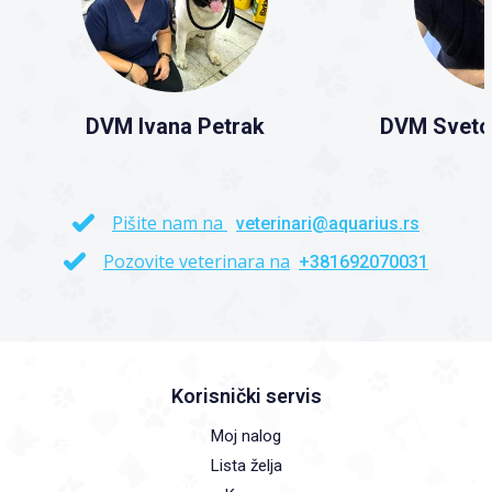
DVM Ivana Petrak
DVM Sveto
Pišite nam na
veterinari@aquarius.rs
Pozovite veterinara na
+381692070031
Korisnički servis
Moj nalog
Lista želja