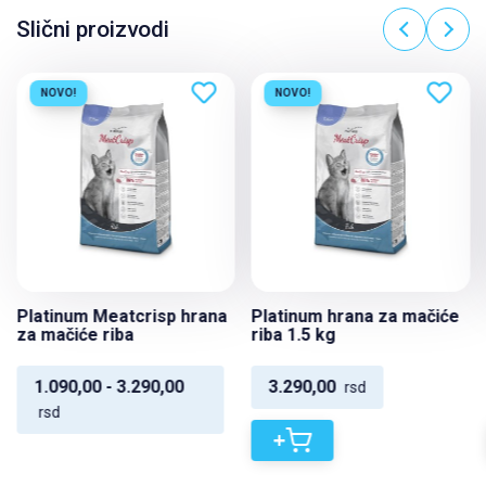
Slični proizvodi
NOVO!
NOVO!
Platinum Meatcrisp hrana
Platinum hrana za mačiće
za mačiće riba
riba 1.5 kg
1.090,00 - 3.290,00
3.290,00
rsd
rsd
+