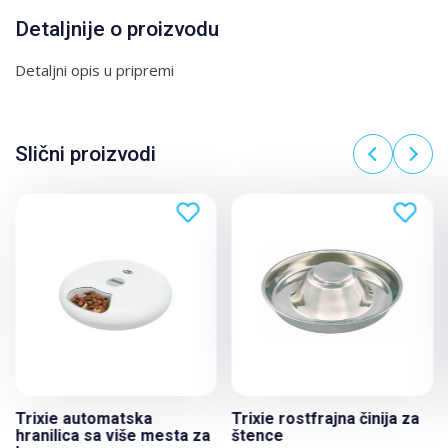
Detaljnije o proizvodu
Detaljni opis u pripremi
Slični proizvodi
Trixie automatska
Trixie rostfrajna činija za
hranilica sa više mesta za
štence