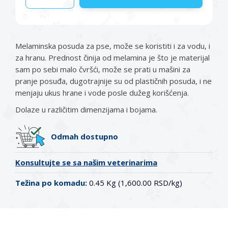
Melaminska posuda za pse, može se koristiti i za vodu, i
za hranu. Prednost činija od melamina je što je materijal
sam po sebi malo čvršći, može se prati u mašini za
pranje posuđa, dugotrajnije su od plastičnih posuda, i ne
menjaju ukus hrane i vode posle dužeg korišćenja.
Dolaze u različitim dimenzijama i bojama.
Odmah dostupno
Konsultujte se sa našim veterinarima
Težina po komadu:
0.45 Kg (1,600.00 RSD/kg)