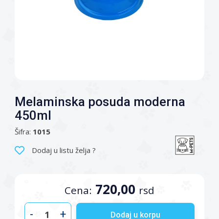
Melaminska posuda moderna
450ml
Šifra:
1015
Dodaj u listu želja ?
720,00
Cena:
rsd
-
+
Dodaj u korpu