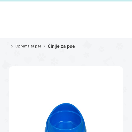
Činije za pse
Oprema za pse