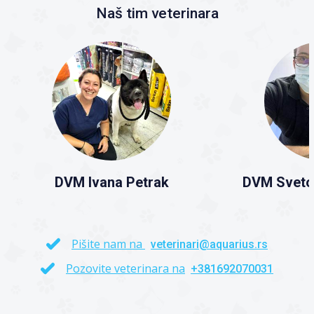
Naš tim veterinara
DVM Ivana Petrak
DVM Sveto
Pišite nam na
veterinari@aquarius.rs
Pozovite veterinara na
+381692070031