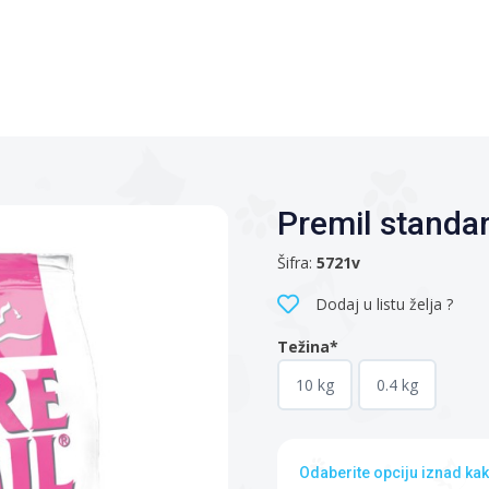
Premil standar
Šifra:
5721v
Dodaj u listu želja ?
Težina*
10 kg
0.4 kg
Odaberite opciju iznad kak