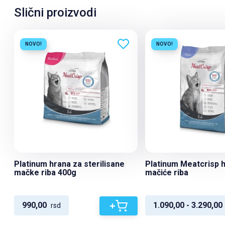
Slični proizvodi
NOVO!
NOVO!
Platinum hrana za sterilisane
Platinum Meatcrisp 
mačke riba 400g
mačiće riba
+
990,00
1.090,00 - 3.290,00
rsd