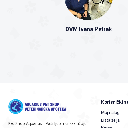
DVM Ivana Petrak
Korisnički s
Moj nalog
Lista želja
Pet Shop Aquarius - Vaši ljubimci zaslužuju