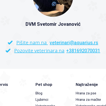
DVM Svetomir Jovanović
Pišite nam na
veterinari@aquarius.rs
Pozovite veterinara na
+381692070031
ervis
Pet shop
Najtraženije
Blog
Hrana za pse
Ljubimci
Hrana za mačke