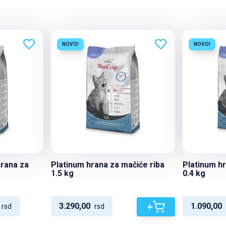
NOVO!
NOVO!
hrana za
Platinum hrana za mačiće riba
Platinum hr
1.5 kg
0.4 kg
+
3.290,00
1.090,00
rsd
rsd