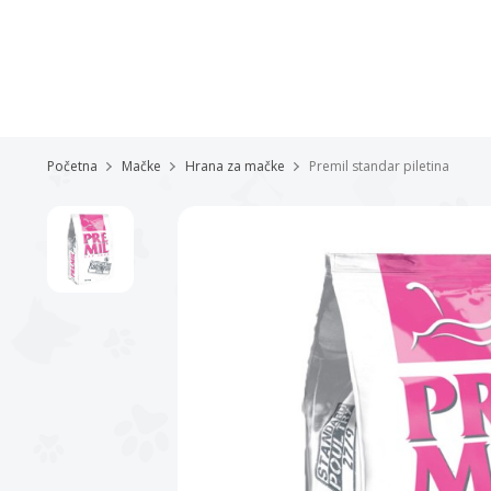
Početna
Mačke
Hrana za mačke
Premil standar piletina