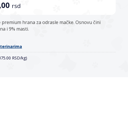
0,00
rsd
je premium hrana za odrasle mačke. Osnovu čini
ina i 9% masti.
eterinarima
(375.00 RSD/kg)