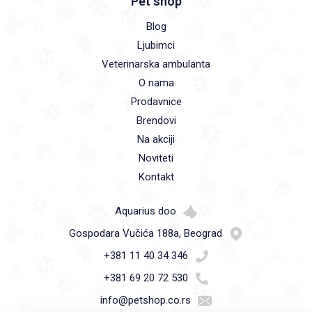
Pet shop
Blog
Ljubimci
Veterinarska ambulanta
O nama
Prodavnice
Brendovi
Na akciji
Noviteti
Kontakt
Aquarius doo
Gospodara Vučića 188a, Beograd
+381 11 40 34 346
+381 69 20 72 530
info@petshop.co.rs