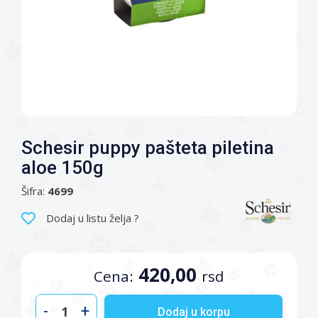
Schesir puppy pašteta piletina
aloe 150g
Šifra:
4699
Dodaj u listu želja ?
420,00
Cena:
rsd
-
+
Dodaj u korpu