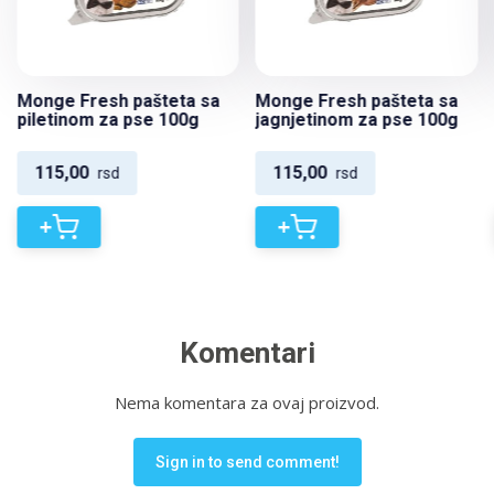
Monge Fresh pašteta sa
Monge Fresh pašteta sa
piletinom za pse 100g
jagnjetinom za pse 100g
115,00
115,00
rsd
rsd
+
+
Komentari
Nema komentara za ovaj proizvod.
Sign in to send comment!