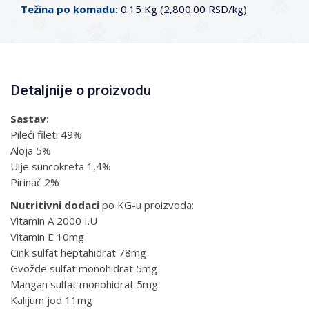
Težina po komadu:
0.15 Kg (2,800.00 RSD/kg)
Detaljnije o proizvodu
Sastav
:
Pileći fileti 49%
Aloja 5%
Ulje suncokreta 1,4%
Pirinač 2%
Nutritivni
dodaci
po KG-u proizvoda:
Vitamin A 2000 I.U
Vitamin E 10mg
Cink sulfat heptahidrat 78mg
Gvožđe sulfat monohidrat 5mg
Mangan sulfat monohidrat 5mg
Kalijum jod 11mg