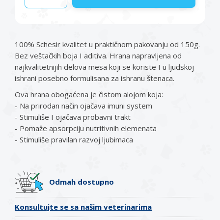
100% Schesir kvalitet u praktičnom pakovanju od 150g.
Bez veštačkih boja I aditiva. Hrana napravljena od
najkvalitetnijih delova mesa koji se koriste I u ljudskoj
ishrani posebno formulisana za ishranu štenaca.
Ova hrana obogaćena je čistom alojom koja:
- Na prirodan način ojačava imuni system
- Stimuliše I ojačava probavni trakt
- Pomaže apsorpciju nutritivnih elemenata
- Stimuliše pravilan razvoj ljubimaca
Odmah dostupno
Konsultujte se sa našim veterinarima