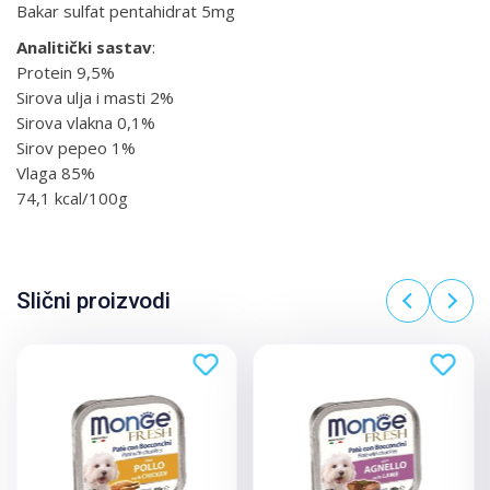
Bakar sulfat pentahidrat 5mg
Analitički
sastav
:
Protein 9,5%
Sirova ulja i masti 2%
Sirova vlakna 0,1%
Sirov pepeo 1%
Vlaga 85%
74,1 kcal/100g
Slični proizvodi