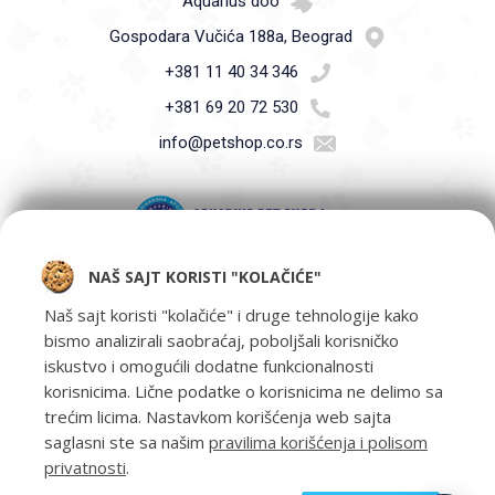
Aquarius doo
Gospodara Vučića 188a, Beograd
+381 11 40 34 346
+381 69 20 72 530
info@petshop.co.rs
NAŠ SAJT KORISTI "KOLAČIĆE"
Pet Shop Aquarius - Vaši ljubimci zaslužuju samo najbolje -
oprema za kućne ljubimce i hrana za kućne ljubimce Beograd.
Naš sajt koristi "kolačiće" i druge tehnologije kako
bismo analizirali saobraćaj, poboljšali korisničko
iskustvo i omogućili dodatne funkcionalnosti
korisnicima. Lične podatke o korisnicima ne delimo sa
trećim licima. Nastavkom korišćenja web sajta
saglasni ste sa našim
pravilima korišćenja i polisom
privatnosti
.