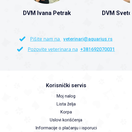
DVM Ivana Petrak
DVM Sveto
Pišite nam na
veterinari@aquarius.rs
Pozovite veterinara na
+381692070031
Korisnički servis
Moj nalog
Lista želja
Korpa
Uslovi korišćenja
Informacije o plaćanju i isporuci