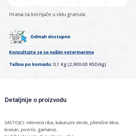
Hrana za kornjače u vidu granula.
Odmah dostupno
Konsultujte se sa našim veterinarima
Težina po komadu:
0.1 Kg (2,900.00 RSD/kg)
Detaljnije o proizvodu
SASTOJCI: mlevena riba, kukuruzni skrob, pšenične klice,
kvasac, povrće, gamarus.