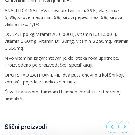
Sadrži kolorante dozvoljene u EU.
ANALITIČKI SASTAV: sirovi proteini min. 39%, vlaga max.
6,5%, sirove masti min. 6%, sirovi pepeo max. 6%, sirova
vlakna max. 4,1%.
DODACI po kg: vitamin A 30.000 IJ, vitamin D3 1.500 IJ,
vitamin E 60mg, vitamin B1 30mg, vitamin B2 90mg, vitamin
C 550mg.
Nivo vitamina zagarantovan je do isteka roka upotrebe.
Proizvedeno po proizvođačkoj specifikaciji.
UPUTSTVO ZA HRANJENJE: dva puta dnevno u količini koju
kornjača pojede za nekoliko minuta.
Čuvati na suvom, tamnom i hladnom mestu u zatvorenoj
ambalaži.
Slični proizvodi