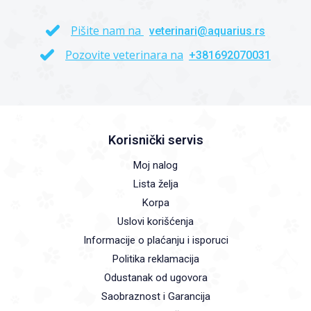
Pišite nam na
veterinari@aquarius.rs
Pozovite veterinara na
+381692070031
Korisnički servis
Moj nalog
Lista želja
Korpa
Uslovi korišćenja
Informacije o plaćanju i isporuci
Politika reklamacija
Odustanak od ugovora
Saobraznost i Garancija