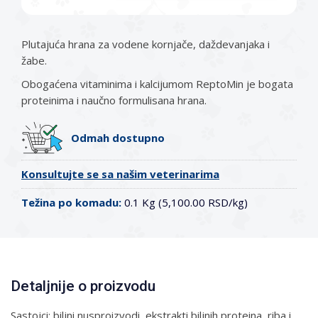
Plutajuća hrana za vodene kornjače, daždevanjaka i
žabe.
Obogaćena vitaminima i kalcijumom ReptoMin je bogata
proteinima i naučno formulisana hrana.
Odmah dostupno
Konsultujte se sa našim veterinarima
Težina po komadu:
0.1 Kg (5,100.00 RSD/kg)
Detaljnije o proizvodu
Sastojci: biljni nusproizvodi, ekstrakti biljnih proteina, riba i