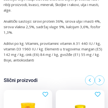
riblji proizvodi, kvasci, minerali, školjke i rakovi, ulja i masti,
alge.
Analitički sastojci: sirovi protein 36%, sirova ulja i masti 4%,
sirova vlakna 2,5%, sadržaj vlage 9%, kalcijum 3,6%, fosfor
1,3%.
Aditivi po kg. Vitamini, provitamini: vitamin A 31 440 IU / kg,
vitamin D3 1960 IU / kg. Elementi u tragovima: mangan (E5)
142 mg / kg, cink (E6) 84 mg / kg, gvožđe (E1) 55 mg / kg.
Boje, antioksidanti
Slični proizvodi