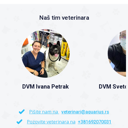
Naš tim veterinara
DVM Ivana Petrak
DVM Sveto
Pišite nam na
veterinari@aquarius.rs
Pozovite veterinara na
+381692070031