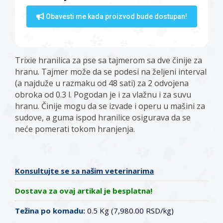
Obavesti me kada proizvod bude dostupan!
Trixie hranilica za pse sa tajmerom sa dve činije za
hranu. Tajmer može da se podesi na željeni interval
(a najduže u razmaku od 48 sati) za 2 odvojena
obroka od 0.3 l. Pogodan je i za vlažnu i za suvu
hranu. Činije mogu da se izvade i operu u mašini za
sudove, a guma ispod hranilice osigurava da se
neće pomerati tokom hranjenja.
Konsultujte se sa našim veterinarima
Dostava za ovaj artikal je besplatna!
Težina po komadu:
0.5 Kg (7,980.00 RSD/kg)