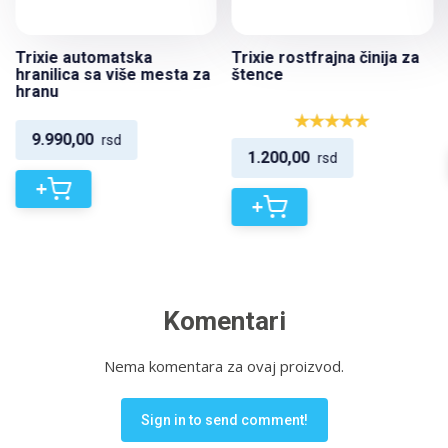
Trixie automatska
Trixie rostfrajna činija za
hranilica sa više mesta za
štence
hranu
9.990,00
rsd
1.200,00
rsd
+
+
Komentari
Nema komentara za ovaj proizvod.
Sign in to send comment!