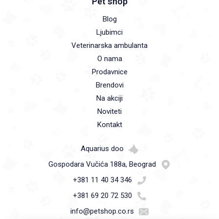
Pet shop
Blog
Ljubimci
Veterinarska ambulanta
O nama
Prodavnice
Brendovi
Na akciji
Noviteti
Kontakt
Aquarius doo
Gospodara Vučića 188a, Beograd
+381 11 40 34 346
+381 69 20 72 530
info@petshop.co.rs