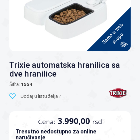
S
a
m
u
w
e
b
s
h
o
p
o
u
Trixie automatska hranilica sa
dve hranilice
Šifra:
1554
Dodaj u listu želja ?
3.990,00
Cena:
rsd
Trenutno nedostupno za online
naručivanje