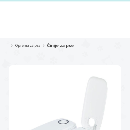
Činije za pse
Oprema za pse