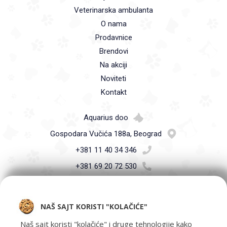
Veterinarska ambulanta
O nama
Prodavnice
Brendovi
Na akciji
Noviteti
Kontakt
Aquarius doo
Gospodara Vučića 188a, Beograd
+381 11 40 34 346
+381 69 20 72 530
info@petshop.co.rs
NAŠ SAJT KORISTI "KOLAČIĆE"
Naš sajt koristi "kolačiće" i druge tehnologije kako