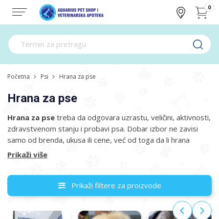
0
Početna
Psi
Hrana za pse
Hrana za pse
Hrana za pse
treba da odgovara uzrastu, veličini, aktivnosti,
zdravstvenom stanju i probavi psa. Dobar izbor ne zavisi
samo od brenda, ukusa ili cene, već od toga da li hrana
obezbeđuje dovoljno proteina, masti, vitamina, minerala i
Prikaži više
energije za svakodnevne potrebe ljubimca.
U ponudi se nalaze suva hrana, vlažna hrana, hrana u svežem
Prikaži filtere za proizvode
obliku, formule za štence, odrasle i starije pse, hrana za
osetljiv stomak, hipoalergene formule i poslastice. Ako pas
ima alergije, probavne tegobe, višak kilograma ili drugo