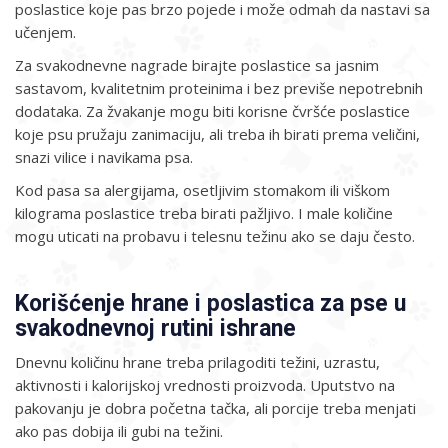
poslastice koje pas brzo pojede i može odmah da nastavi sa
učenjem.
Za svakodnevne nagrade birajte poslastice sa jasnim
sastavom, kvalitetnim proteinima i bez previše nepotrebnih
dodataka. Za žvakanje mogu biti korisne čvršće poslastice
koje psu pružaju zanimaciju, ali treba ih birati prema veličini,
snazi vilice i navikama psa.
Kod pasa sa alergijama, osetljivim stomakom ili viškom
kilograma poslastice treba birati pažljivo. I male količine
mogu uticati na probavu i telesnu težinu ako se daju često.
Korišćenje hrane i poslastica za pse u
svakodnevnoj rutini ishrane
Dnevnu količinu hrane treba prilagoditi težini, uzrastu,
aktivnosti i kalorijskoj vrednosti proizvoda. Uputstvo na
pakovanju je dobra početna tačka, ali porcije treba menjati
ako pas dobija ili gubi na težini.