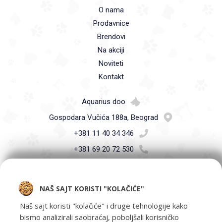
O nama
Prodavnice
Brendovi
Na akciji
Noviteti
Kontakt
Aquarius doo
Gospodara Vučića 188a, Beograd
+381 11 40 34 346
+381 69 20 72 530
info@petshop.co.rs
NAŠ SAJT KORISTI "KOLAČIĆE"
Naš sajt koristi "kolačiće" i druge tehnologije kako
bismo analizirali saobraćaj, poboljšali korisničko