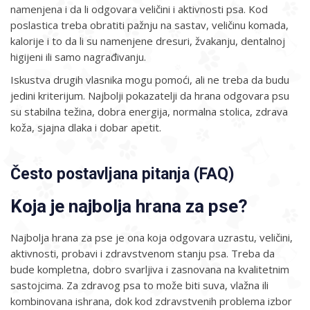
namenjena i da li odgovara veličini i aktivnosti psa. Kod
poslastica treba obratiti pažnju na sastav, veličinu komada,
kalorije i to da li su namenjene dresuri, žvakanju, dentalnoj
higijeni ili samo nagrađivanju.
Iskustva drugih vlasnika mogu pomoći, ali ne treba da budu
jedini kriterijum. Najbolji pokazatelji da hrana odgovara psu
su stabilna težina, dobra energija, normalna stolica, zdrava
koža, sjajna dlaka i dobar apetit.
Često postavljana pitanja (FAQ)
Koja je najbolja hrana za pse?
Najbolja hrana za pse je ona koja odgovara uzrastu, veličini,
aktivnosti, probavi i zdravstvenom stanju psa. Treba da
bude kompletna, dobro svarljiva i zasnovana na kvalitetnim
sastojcima. Za zdravog psa to može biti suva, vlažna ili
kombinovana ishrana, dok kod zdravstvenih problema izbor