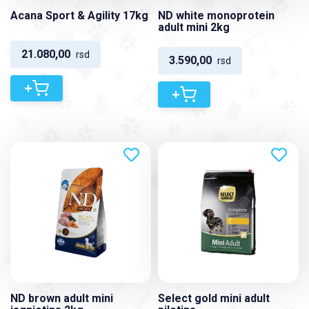
Acana Sport & Agility 17kg
ND white monoprotein
adult mini 2kg
21.080,00
rsd
3.590,00
rsd
+
+
ND brown adult mini
Select gold mini adult