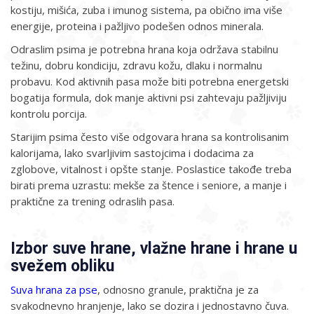
kostiju, mišića, zuba i imunog sistema, pa obično ima više
energije, proteina i pažljivo podešen odnos minerala.
Odraslim psima je potrebna hrana koja održava stabilnu
težinu, dobru kondiciju, zdravu kožu, dlaku i normalnu
probavu. Kod aktivnih pasa može biti potrebna energetski
bogatija formula, dok manje aktivni psi zahtevaju pažljiviju
kontrolu porcija.
Starijim psima često više odgovara hrana sa kontrolisanim
kalorijama, lako svarljivim sastojcima i dodacima za
zglobove, vitalnost i opšte stanje. Poslastice takođe treba
birati prema uzrastu: mekše za štence i seniore, a manje i
praktične za trening odraslih pasa.
Izbor suve hrane, vlažne hrane i hrane u
svežem obliku
Suva hrana za pse
, odnosno granule, praktična je za
svakodnevno hranjenje, lako se dozira i jednostavno čuva.