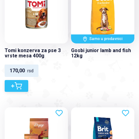
Samo u prodavnici
Tomi konzerva za pse 3
Gosbi junior lamb and fish
vrste mesa 400g
12kg
170,00
rsd
+