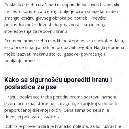
Poslastice treba uračunati u ukupan dnevni unos hrane. Ako
se često koriste za trening, bolje je birati sitnije komade i
smanjiti količinu glavnog obroka po potrebi. Previše
poslastica može dovesti do gojaznosti i smanjenog
interesovanja za redovnu hranu.
Promenu hrane treba uvoditi postepeno, kroz nekoliko dana,
kako bi se smanjio rizik od probavnih tegoba. Nagla promena
može izazvati mekanu stolicu, gasove, povraćanje ili
odbijanje hrane.
Kako sa sigurnošću uporediti hranu i
poslastice za pse
Hranu i poslastice treba porediti prema sastavu, nameni,
izvoru proteina, starosnoj kategoriji, kalorijskoj vrednosti i
preporučenoj dnevnoj količini. Cena sama po sebi nije
dovoljan pokazatelj kvaliteta.
Dobro je proveriti da li je hrana kompletna, za koji uzrast je