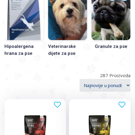
zdravstveno stanje, izbor hrane je najbolje uskladiti sa
veterinarom.
Hipoalergena
Veterinarske
Granule za pse
hrana za pse
dijete za pse
287