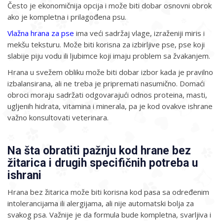
Često je ekonomičnija opcija i može biti dobar osnovni obrok
ako je kompletna i prilagođena psu.
Vlažna hrana za pse
ima veći sadržaj vlage, izraženiji miris i
mekšu teksturu. Može biti korisna za izbirljive pse, pse koji
slabije piju vodu ili ljubimce koji imaju problem sa žvakanjem.
Hrana u svežem obliku može biti dobar izbor kada je pravilno
izbalansirana, ali ne treba je pripremati nasumično. Domaći
obroci moraju sadržati odgovarajući odnos proteina, masti,
ugljenih hidrata, vitamina i minerala, pa je kod ovakve ishrane
važno konsultovati veterinara.
Na šta obratiti pažnju kod hrane bez
žitarica i drugih specifičnih potreba u
ishrani
Hrana bez žitarica može biti korisna kod pasa sa određenim
intolerancijama ili alergijama, ali nije automatski bolja za
svakog psa. Važnije je da formula bude kompletna, svarljiva i