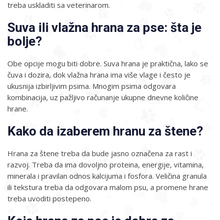
treba uskladiti sa veterinarom.
Suva ili vlažna hrana za pse: šta je
bolje?
Obe opcije mogu biti dobre. Suva hrana je praktična, lako se
čuva i dozira, dok vlažna hrana ima više vlage i često je
ukusnija izbirljivim psima. Mnogim psima odgovara
kombinacija, uz pažljivo računanje ukupne dnevne količine
hrane.
Kako da izaberem hranu za štene?
Hrana za štene treba da bude jasno označena za rast i
razvoj. Treba da ima dovoljno proteina, energije, vitamina,
minerala i pravilan odnos kalcijuma i fosfora. Veličina granula
ili tekstura treba da odgovara malom psu, a promene hrane
treba uvoditi postepeno.