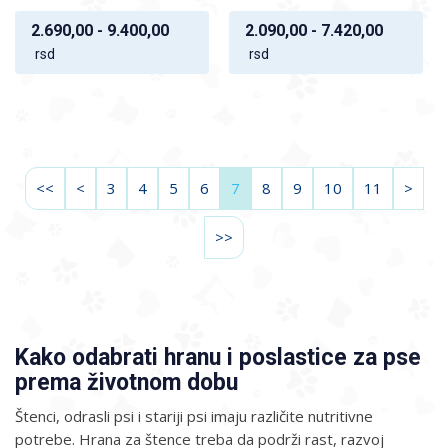
2.690,00 - 9.400,00
2.090,00 - 7.420,00
rsd
rsd
<<
<
3
4
5
6
7
8
9
10
11
>
>>
Kako odabrati hranu i poslastice za pse
prema životnom dobu
Štenci, odrasli psi i stariji psi imaju različite nutritivne
potrebe. Hrana za štence treba da podrži rast, razvoj