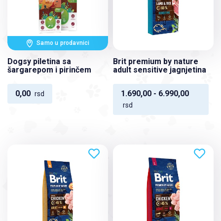
Samo u prodavnici
Dogsy piletina sa
Brit premium by nature
šargarepom i pirinčem
adult sensitive jagnjetina
0,00
1.690,00 - 6.990,00
rsd
rsd