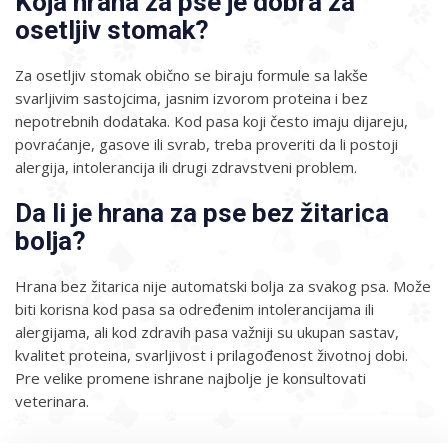
Koja hrana za pse je dobra za
osetljiv stomak?
Za osetljiv stomak obično se biraju formule sa lakše
svarljivim sastojcima, jasnim izvorom proteina i bez
nepotrebnih dodataka. Kod pasa koji često imaju dijareju,
povraćanje, gasove ili svrab, treba proveriti da li postoji
alergija, intolerancija ili drugi zdravstveni problem.
Da li je hrana za pse bez žitarica
bolja?
Hrana bez žitarica nije automatski bolja za svakog psa. Može
biti korisna kod pasa sa određenim intolerancijama ili
alergijama, ali kod zdravih pasa važniji su ukupan sastav,
kvalitet proteina, svarljivost i prilagođenost životnoj dobi.
Pre velike promene ishrane najbolje je konsultovati
veterinara.