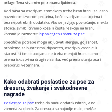
prilagođena stvarnim potrebama ljubimca.
Kod pasa sa osetljivim stomakom treba birati hranu sa jasno
navedenim izvorom proteina, lakše svarljivim sastojcima i
bez nepotrebnih dodataka. Ako se javljaju povraćanje, mekša
stolica, svrab, crvenilo kože ili česte reakcije na hranu,
korisno je razmotriti
hipoalergenu hranu za pse
.
Specifične potrebe mogu uključivati alergije, gojaznost,
probleme sa bubrezima, dijabetes, osetljivo varenje ili
starost. U tim situacijama ne treba menjati hranu samo
prema iskustvima drugih vlasnika, već prema stanju psa i
preporuci veterinara.
Kako odabrati poslastice za pse za
dresuru, žvakanje i svakodnevne
nagrade
Poslastice za pse
treba da budu dodatak ishrani, a ne
zamena za obrok. Za dresuru su najbolje male, mekše