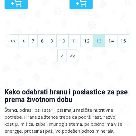
+
+
<<
<
7
8
9
10
11
12
13
14
15
>
>>
Kako odabrati hranu i poslastice za pse
prema životnom dobu
Štenci, odrasli psi i stariji psi imaju različite nutritivne
potrebe. Hrana za štence treba da podrži rast, razvoj
kostiju, mišića, zuba i imunog sistema, pa obično ima više
energije, proteina i pažljivo podešen odnos minerala.