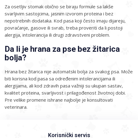
Za osetljiv stomak obično se biraju formule sa lakše
svarljivim sastojcima, jasnim izvorom proteina i bez
nepotrebnih dodataka. Kod pasa koji često imaju dijareju,
povraćanje, gasove ili svrab, treba proveriti da li postoji
alergija, intolerancija ili drugi zdravstveni problem.
Da li je hrana za pse bez žitarica
bolja?
Hrana bez žitarica nije automatski bolja za svakog psa. Može
biti korisna kod pasa sa određenim intolerancijama ili
alergijama, ali kod zdravih pasa važniji su ukupan sastav,
kvalitet proteina, svarljivost i prilagođenost životnoj dobi.
Pre velike promene ishrane najbolje je konsultovati
veterinara.
Korisnički servis