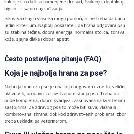
kalorije i to da li su namenjene dresuri, žvakanju, dentalnoj
higijeni ili samo nagrađivanju.
Iskustva drugih vlasnika mogu pomoći, ali ne treba da budu
jedini kriterijum. Najbolji pokazatelji da hrana odgovara psu
su stabilna težina, dobra energija, normalna stolica, zdrava
koža, sjajna dlaka i dobar apetit.
Često postavljana pitanja (FAQ)
Koja je najbolja hrana za pse?
Najbolja hrana za pse je ona koja odgovara uzrastu, veličini,
aktivnosti, probavi i zdravstvenom stanju psa. Treba da
bude kompletna, dobro svarljiva i zasnovana na kvalitetnim
sastojcima. Za zdravog psa to može biti suva, vlažna ili
kombinovana ishrana, dok kod zdravstvenih problema izbor
treba uskladiti sa veterinarom.