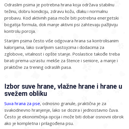
Odraslim psima je potrebna hrana koja održava stabilnu
težinu, dobru kondiciju, zdravu kožu, dlaku i normalnu
probavu. Kod aktivnih pasa može biti potrebna energetski
bogatija formula, dok manje aktivni psi zahtevaju pažljiviju
kontrolu porcija.
Starijim psima često više odgovara hrana sa kontrolisanim
kalorijama, lako svarljivim sastojcima i dodacima za
zglobove, vitalnost i opšte stanje. Poslastice takođe treba
birati prema uzrastu: mekše za štence i seniore, a manje i
praktične za trening odraslih pasa.
Izbor suve hrane, vlažne hrane i hrane u
svežem obliku
Suva hrana za pse
, odnosno granule, praktična je za
svakodnevno hranjenje, lako se dozira i jednostavno čuva.
Često je ekonomičnija opcija i može biti dobar osnovni obrok
ako je kompletna i prilagođena psu.