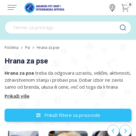
0
Početna
Psi
Hrana za pse
Hrana za pse
Hrana za pse
treba da odgovara uzrastu, veličini, aktivnosti,
zdravstvenom stanju i probavi psa. Dobar izbor ne zavisi
samo od brenda, ukusa ili cene, već od toga da li hrana
obezbeđuje dovoljno proteina, masti, vitamina, minerala i
Prikaži više
energije za svakodnevne potrebe ljubimca.
U ponudi se nalaze suva hrana, vlažna hrana, hrana u svežem
Prikaži filtere za proizvode
obliku, formule za štence, odrasle i starije pse, hrana za
osetljiv stomak, hipoalergene formule i poslastice. Ako pas
ima alergije, probavne tegobe, višak kilograma ili drugo