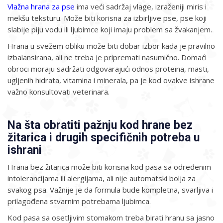
Vlažna hrana za pse
ima veći sadržaj vlage, izraženiji miris i
mekšu teksturu. Može biti korisna za izbirljive pse, pse koji
slabije piju vodu ili ljubimce koji imaju problem sa žvakanjem.
Hrana u svežem obliku može biti dobar izbor kada je pravilno
izbalansirana, ali ne treba je pripremati nasumično. Domaći
obroci moraju sadržati odgovarajući odnos proteina, masti,
ugljenih hidrata, vitamina i minerala, pa je kod ovakve ishrane
važno konsultovati veterinara.
Na šta obratiti pažnju kod hrane bez
žitarica i drugih specifičnih potreba u
ishrani
Hrana bez žitarica može biti korisna kod pasa sa određenim
intolerancijama ili alergijama, ali nije automatski bolja za
svakog psa. Važnije je da formula bude kompletna, svarljiva i
prilagođena stvarnim potrebama ljubimca.
Kod pasa sa osetljivim stomakom treba birati hranu sa jasno