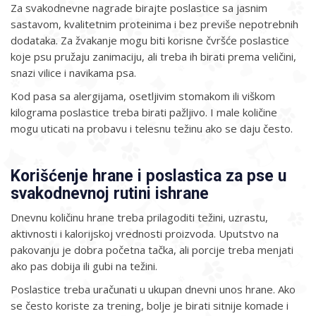
Za svakodnevne nagrade birajte poslastice sa jasnim
sastavom, kvalitetnim proteinima i bez previše nepotrebnih
dodataka. Za žvakanje mogu biti korisne čvršće poslastice
koje psu pružaju zanimaciju, ali treba ih birati prema veličini,
snazi vilice i navikama psa.
Kod pasa sa alergijama, osetljivim stomakom ili viškom
kilograma poslastice treba birati pažljivo. I male količine
mogu uticati na probavu i telesnu težinu ako se daju često.
Korišćenje hrane i poslastica za pse u
svakodnevnoj rutini ishrane
Dnevnu količinu hrane treba prilagoditi težini, uzrastu,
aktivnosti i kalorijskoj vrednosti proizvoda. Uputstvo na
pakovanju je dobra početna tačka, ali porcije treba menjati
ako pas dobija ili gubi na težini.
Poslastice treba uračunati u ukupan dnevni unos hrane. Ako
se često koriste za trening, bolje je birati sitnije komade i