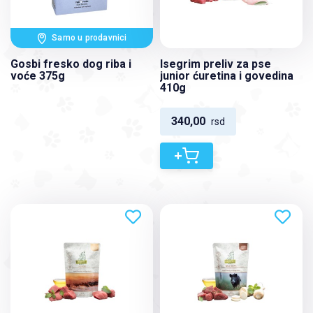
Samo u prodavnici
Gosbi fresko dog riba i
Isegrim preliv za pse
voće 375g
junior ćuretina i govedina
410g
340,00
rsd
+