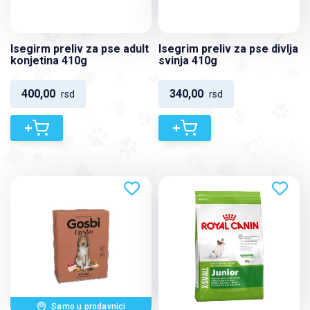
Isegirm preliv za pse adult
Isegrim preliv za pse divlja
konjetina 410g
svinja 410g
400,00
340,00
rsd
rsd
+
+
Samo u prodavnici