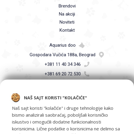
Brendovi
Na akciji
Noviteti
Kontakt
Aquarius doo
Gospodara Vučića 188a, Beograd
+381 11 40 34 346
+381 69 20 72 530
info@petshop.co.rs
NAŠ SAJT KORISTI "KOLAČIĆE"
Naš sajt koristi "kolačiće" i druge tehnologije kako
bismo analizirali saobraćaj, poboljšali korisničko
iskustvo i omogućili dodatne funkcionalnosti
Pet Shop Aquarius - Vaši ljubimci zaslužuju samo najbolje -
korisnicima. Lične podatke o korisnicima ne delimo sa
oprema za kućne ljubimce i hrana za kućne ljubimce Beograd.