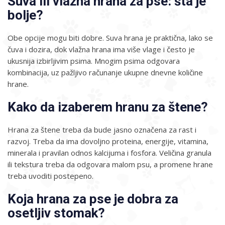
Suva ili vlažna hrana za pse: šta je
bolje?
Obe opcije mogu biti dobre. Suva hrana je praktična, lako se
čuva i dozira, dok vlažna hrana ima više vlage i često je
ukusnija izbirljivim psima. Mnogim psima odgovara
kombinacija, uz pažljivo računanje ukupne dnevne količine
hrane.
Kako da izaberem hranu za štene?
Hrana za štene treba da bude jasno označena za rast i
razvoj. Treba da ima dovoljno proteina, energije, vitamina,
minerala i pravilan odnos kalcijuma i fosfora. Veličina granula
ili tekstura treba da odgovara malom psu, a promene hrane
treba uvoditi postepeno.
Koja hrana za pse je dobra za
osetljiv stomak?