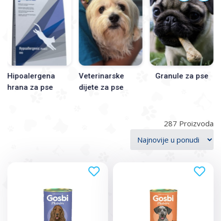
zdravstveno stanje, izbor hrane je najbolje uskladiti sa
veterinarom.
Hipoalergena
Veterinarske
Granule za pse
hrana za pse
dijete za pse
287