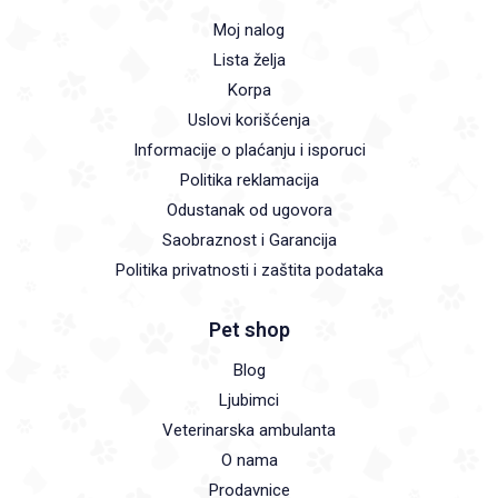
Moj nalog
Lista želja
Korpa
Uslovi korišćenja
Informacije o plaćanju i isporuci
Politika reklamacija
Odustanak od ugovora
Saobraznost i Garancija
Politika privatnosti i zaštita podataka
Pet shop
Blog
Ljubimci
Veterinarska ambulanta
O nama
Prodavnice