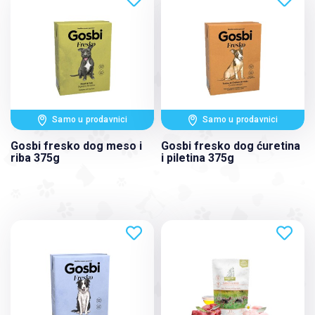
Samo u prodavnici
Samo u prodavnici
Gosbi fresko dog meso i
Gosbi fresko dog ćuretina
riba 375g
i piletina 375g