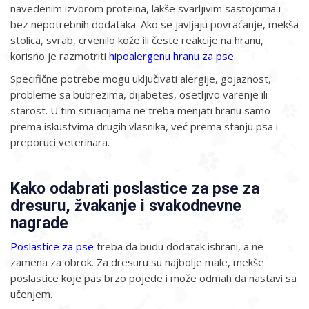
navedenim izvorom proteina, lakše svarljivim sastojcima i
bez nepotrebnih dodataka. Ako se javljaju povraćanje, mekša
stolica, svrab, crvenilo kože ili česte reakcije na hranu,
korisno je razmotriti
hipoalergenu hranu za pse
.
Specifične potrebe mogu uključivati alergije, gojaznost,
probleme sa bubrezima, dijabetes, osetljivo varenje ili
starost. U tim situacijama ne treba menjati hranu samo
prema iskustvima drugih vlasnika, već prema stanju psa i
preporuci veterinara.
Kako odabrati poslastice za pse za
dresuru, žvakanje i svakodnevne
nagrade
Poslastice za pse
treba da budu dodatak ishrani, a ne
zamena za obrok. Za dresuru su najbolje male, mekše
poslastice koje pas brzo pojede i može odmah da nastavi sa
učenjem.