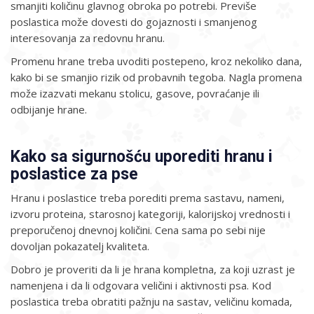
smanjiti količinu glavnog obroka po potrebi. Previše
poslastica može dovesti do gojaznosti i smanjenog
interesovanja za redovnu hranu.
Promenu hrane treba uvoditi postepeno, kroz nekoliko dana,
kako bi se smanjio rizik od probavnih tegoba. Nagla promena
može izazvati mekanu stolicu, gasove, povraćanje ili
odbijanje hrane.
Kako sa sigurnošću uporediti hranu i
poslastice za pse
Hranu i poslastice treba porediti prema sastavu, nameni,
izvoru proteina, starosnoj kategoriji, kalorijskoj vrednosti i
preporučenoj dnevnoj količini. Cena sama po sebi nije
dovoljan pokazatelj kvaliteta.
Dobro je proveriti da li je hrana kompletna, za koji uzrast je
namenjena i da li odgovara veličini i aktivnosti psa. Kod
poslastica treba obratiti pažnju na sastav, veličinu komada,