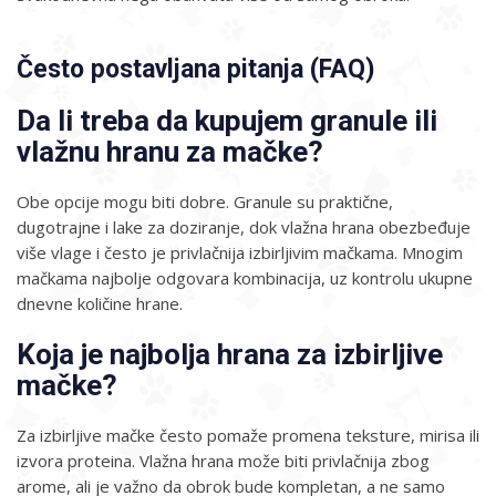
Često postavljana pitanja (FAQ)
Da li treba da kupujem granule ili
vlažnu hranu za mačke?
Obe opcije mogu biti dobre. Granule su praktične,
dugotrajne i lake za doziranje, dok vlažna hrana obezbeđuje
više vlage i često je privlačnija izbirljivim mačkama. Mnogim
mačkama najbolje odgovara kombinacija, uz kontrolu ukupne
dnevne količine hrane.
Koja je najbolja hrana za izbirljive
mačke?
Za izbirljive mačke često pomaže promena teksture, mirisa ili
izvora proteina. Vlažna hrana može biti privlačnija zbog
arome, ali je važno da obrok bude kompletan, a ne samo