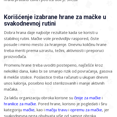
Korišćenje izabrane hrane za mačke u
svakodnevnoj rutini
Dobra hrana daje najbolje rezultate kada se koristi u
stabilnoj rutini. Mačke vole predvidljiv raspored, čiste
posude i mirno mesto za hranjenje. Dnevnu količinu hrane
treba meriti prema uzrastu, težini, aktivnosti i preporuci
proizvođača.
Promenu hrane treba uvoditi postepeno, najčešće kroz
nekoliko dana, kako bi se smanjio rizik od povraćanja, gasova
ili mekše stolice. Poslastice treba računati u ukupan dnevni
unos kalorija, posebno kod sterilizovanih i manje aktivnih
mačaka.
Za lakšu organizaciju obroka korisne su
činije za mačke
i
hranilice za mačke
. Pored hrane, korisno je pogledati i širu
kategoriju
mačke
, kao i
mačiju travu
i
opremu za mačke
, jer
svakodnevna nega obuhvata više od samog obroka.