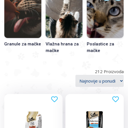
poslastica i dodataka ishrani. Dobar izbor ne zavisi samo od
brenda ili cene, već od uzrasta, aktivnosti, zdravlja, apetita i
svakodnevnih navika mačke.
Granule za mačke
Vlažna hrana za
Poslastice za
mačke
mačke
212