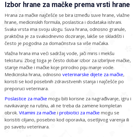
Izbor hrane za mačke prema vrsti hrane
Hrana za mačke najčešće se bira između suve hrane, vlažne
hrane, medicinskih formula, poslastica i dodataka ishrani.
Svaka vrsta ima svoju ulogu. Suva hrana, odnosno granule,
praktična je za svakodnevno doziranje, lakše se skladišti i
često je pogodna za domaćinstva sa više mačaka.
Vlažna hrana ima veći sadržaj vode, jači miris i mekšu
teksturu. Zbog toga je često dobar izbor za izbirljive mačke,
starije mačke i mačke koje prirodno piju manje vode.
Medicinska hrana, odnosno
veterinarske dijete za mačke
,
koristi se kod posebnih zdravstvenih stanja i najčešće po
preporuci veterinara.
Poslastice za mačke
mogu biti korisne za nagrađivanje, igru i
navikavanje na rutinu, ali ne treba da zamene kompletan
obrok.
Vitamini za mačke
i
probiotici za mačke
mogu se
koristiti ciljano, posebno kod oporavka, osetljivog varenja ili
po savetu veterinara.