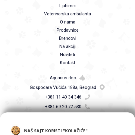
Ljubimci
Veterinarska ambulanta
O nama
Prodavnice
Brendovi
Na akciji
Noviteti
Kontakt
Aquarius doo
Gospodara Vučića 188a, Beograd
+381 11 40 34 346
+381 69 20 72 530
info@petshop.co.rs
NAŠ SAJT KORISTI "KOLAČIĆE"