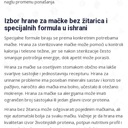
naglu promenu ponašanja.
Izbor hrane za mačke bez žitarica i
specijalnih formula u ishrani
Specijalne formule biraju se prema konkretnim potrebama
mačke. Hrana za sterilizovane mačke može pomoći u kontroli
kalorija i telesne težine, jer se nakon sterilizacije često
smanjuje potrošnja energije, dok apetit može porasti.
Hrana za mačke sa osetljivim stomakom obično ima lakše
svarljive sastojke i jednostavniju recepturu. Hrana za
urinarne probleme ima poseban mineralni sastav i koristi se
pažljivo, naročito ako mačka ima bolno, učestalo ili otežano
mokrenje. Hrana za mačke sa alergijama može imati
ograničen broj sastojaka ili jedan glavni izvor proteina.
Hrana bez žitarica može odgovarati pojedinim mačkama, ali
nije automatski bolja za svaku mačku. Važnije je da hrana ima
kvalitetan izvor životinjskih proteina, potpun nutritivni profil i