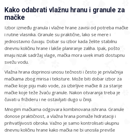
Kako odabrati vlažnu hranu i granule za
mačke
Izbor između granula i vlažne hrane zavisi od potreba mačke
i rutine vlasnika. Granule su praktične, lako se mere i
jednostavno čuvaju. Dobar su izbor kada želite stabilnu
dnevnu količinu hrane i lakše planiranje zaliha. Ipak, pošto
imaju nizak sadržaj vlage, mačka mora uvek imati dostupnu
svežu vodu.
Vlažna hrana doprinosi unosu tečnosti i često je privlačnija
mačkama zbog mirisa i teksture. Može biti dobar izbor za
mačke koje piju malo vode, za izbirljive mačke ili za starije
mačke koje teže žvaću granule. Nakon otvaranja treba je
čuvati u frižideru i ne ostavljati dugo u činiji.
Mnogim mačkama odgovara kombinovana ishrana. Granule
donose praktičnost, a vlažna hrana pomaže hidrataciji i
prihvatljivosti obroka. Važno je samo kontrolisati ukupnu
dnevnu količinu hrane kako mačka ne bi unosila previše