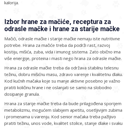
kalorija.
Izbor hrane za mačiće, receptura za
odrasle mačke i hrane za starije mačke
Mačići, odrasle mačke i starije mačke nemaju iste nutritivne
potrebe. Hrana za mačiće treba da podrži rast, razvoj
kostiju, mišića, zuba, vida i imunog sistema. Zato obično ima
više energije, proteina i masti nego hrana za odrasle mačke.
Hrana za odrasle mačke treba da održava stabilnu telesnu
težinu, dobru mišićnu masu, zdravo varenje i kvalitetnu dlaku.
Kod kućnih mačaka koje su manje aktivne posebno je važno
pratiti količinu hrane i ne oslanjati se samo na slobodno
dosipanje granula.
Hrana za starije mačke treba da bude prilagođena sporijem
metabolizmu, mogućem slabijem apetitu, osetljivijim zubima
i promenama u varenju. Kod senior mačaka treba pažljivo
pratiti težinu, unos vode, kvalitet stolice, stanje dlake i svaku