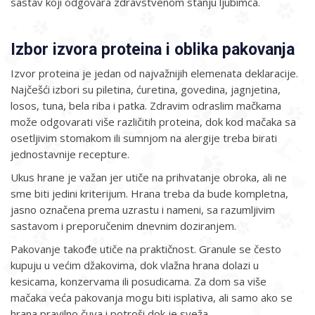
sastav koji odgovara zdravstvenom stanju ljubimca.
Izbor izvora proteina i oblika pakovanja
Izvor proteina je jedan od najvažnijih elemenata deklaracije.
Najčešći izbori su piletina, ćuretina, govedina, jagnjetina,
losos, tuna, bela riba i patka. Zdravim odraslim mačkama
može odgovarati više različitih proteina, dok kod mačaka sa
osetljivim stomakom ili sumnjom na alergije treba birati
jednostavnije recepture.
Ukus hrane je važan jer utiče na prihvatanje obroka, ali ne
sme biti jedini kriterijum. Hrana treba da bude kompletna,
jasno označena prema uzrastu i nameni, sa razumljivim
sastavom i preporučenim dnevnim doziranjem.
Pakovanje takođe utiče na praktičnost. Granule se često
kupuju u većim džakovima, dok vlažna hrana dolazi u
kesicama, konzervama ili posudicama. Za dom sa više
mačaka veća pakovanja mogu biti isplativa, ali samo ako se
hrana pravilno čuva i potroši dok je sveža.