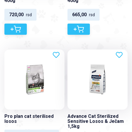
400g
400g
720,00
665,00
rsd
rsd
+
+
Pro plan cat sterilised
Advance Cat Sterilized
losos
Sensitive Losos & Ječam
1,5kg