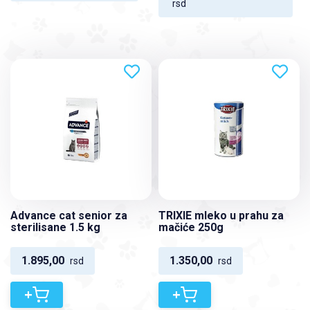
rsd
Advance cat senior za
TRIXIE mleko u prahu za
sterilisane 1.5 kg
mačiće 250g
1.895,00
1.350,00
rsd
rsd
+
+