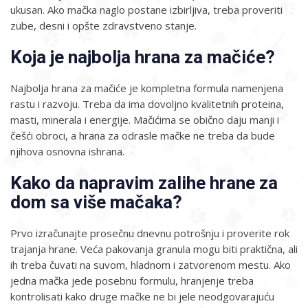
ukusan. Ako mačka naglo postane izbirljiva, treba proveriti
zube, desni i opšte zdravstveno stanje.
Koja je najbolja hrana za mačiće?
Najbolja hrana za mačiće je kompletna formula namenjena
rastu i razvoju. Treba da ima dovoljno kvalitetnih proteina,
masti, minerala i energije. Mačićima se obično daju manji i
češći obroci, a hrana za odrasle mačke ne treba da bude
njihova osnovna ishrana.
Kako da napravim zalihe hrane za
dom sa više mačaka?
Prvo izračunajte prosečnu dnevnu potrošnju i proverite rok
trajanja hrane. Veća pakovanja granula mogu biti praktična, ali
ih treba čuvati na suvom, hladnom i zatvorenom mestu. Ako
jedna mačka jede posebnu formulu, hranjenje treba
kontrolisati kako druge mačke ne bi jele neodgovarajuću