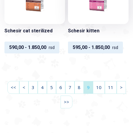
Schesir cat sterilized
Schesir kitten
590,00 - 1.850,00
595,00 - 1.850,00
rsd
rsd
<<
<
3
4
5
6
7
8
9
10
11
>
>>